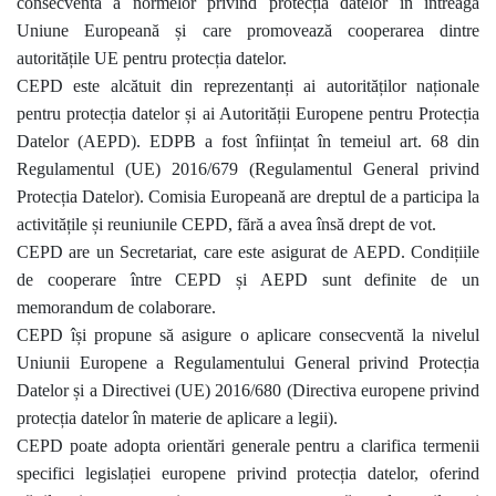
consecventă a normelor privind protecția datelor în întreaga
Uniune Europeană și care promovează cooperarea dintre
autoritățile UE pentru protecția datelor.
CEPD este alcătuit din reprezentanți ai autorităților naționale
pentru protecția datelor și ai Autorității Europene pentru Protecția
Datelor (AEPD). EDPB a fost înființat în temeiul art. 68 din
Regulamentul (UE) 2016/679 (Regulamentul General privind
Protecția Datelor). Comisia Europeană are dreptul de a participa la
activitățile și reuniunile CEPD, fără a avea însă drept de vot.
CEPD are un Secretariat, care este asigurat de AEPD. Condițiile
de cooperare între CEPD și AEPD sunt definite de un
memorandum de colaborare.
CEPD își propune să asigure o aplicare consecventă la nivelul
Uniunii Europene a Regulamentului General privind Protecția
Datelor și a Directivei (UE) 2016/680 (Directiva europene privind
protecția datelor în materie de aplicare a legii).
CEPD poate adopta orientări generale pentru a clarifica termenii
specifici legislației europene privind protecția datelor, oferind