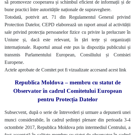
să promoveze cooperarea și schimbul eficient de informații și de
bune practici între autoritățile naționale de supraveghere.
Totodată, potrivit art. 71 din Regulamentul General privind
Protection Datelor, CEPD elaborează un raport anual al activității
sale privind protecția persoanelor fizice cu privire la prelucrare în
Uniune și, dacă este relevant, în țări terțe și organizații
internaționale. Raportul anual este pus la dispoziția publicului și
transmis Parlamentului European, Consiliului și Comisiei
Europene.
Actele aprobate de Comitet pot fi vizualizate accesand acest link
Republica Moldova – membru cu statut de
Observator în cadrul Comitetului European
pentru Protecția Datelor
Subsecvent, după o serie de întrevederi și urmare a depunerii unei
munci considerabile, în cadrul ședinței plenare din perioada 3-4
octombrie 2017, Republica Moldova prin intermediul Centrului, a
fost acceptată în calitate membru cu statut de observator în cadrul