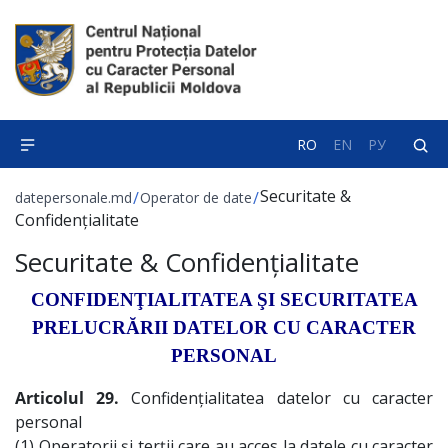
RO
EN
РУ
Securitate &
/
/
datepersonale.md
Operator de date
Confidențialitate
Securitate & Confidențialitate
CONFIDENŢIALITATEA ŞI SECURITATEA
PRELUCRĂRII DATELOR CU CARACTER
PERSONAL
Articolul 29.
Confidenţialitatea datelor cu caracter
personal
(1) Operatorii şi terţii care au acces la datele cu caracter