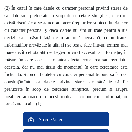
(2) În cazul în care datele cu caracter personal privind starea de
sănătate sînt prelucrate în scop de cercetare ştiinţifică, dacă nu
există riscul de a se aduce atingere drepturilor subiectului datelor
cu caracter personal şi dacă datele nu sînt utilizate pentru a lua
decizii sau măsuri faţă de o anumită persoană, comunicarea
informaţiilor prevăzute la alin.(1) se poate face într-un termen mai
mare decît cel stabilit de Legea privind accesul la informaţie, în
măsura în care aceasta ar putea afecta cercetarea sau rezultatul
acesteia, dar nu mai tîrziu de momentul în care cercetarea este
încheiată. Subiectul datelor cu caracter personal trebuie să îşi dea
consimţămîntul ca datele privind starea de sănătate să fie
prelucrate în scop de cercetare ştiinţifică, precum şi asupra
posibilei amînări din acest motiv a comunicării informaţiilor
prevăzute la alin.(1).
Galerie Video