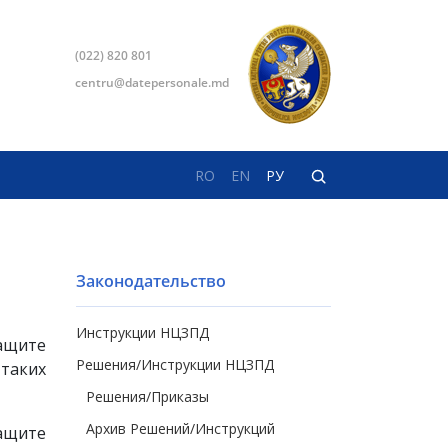
(022) 820 801
centru@datepersonale.md
RO
EN
РУ
Законодательство
Инструкции НЦЗПД
ащите
Решения/Инструкции НЦЗПД
таких
Решения/Приказы
Архив Решений/Инструкций
ащите