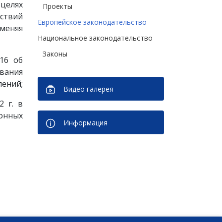
целях
Проекты
йствий
Европейское законодательство
тменяя
Национальное законодательство
Законы
16 об
ования
лений;
Видео галерея
 г. в
онных
Информация