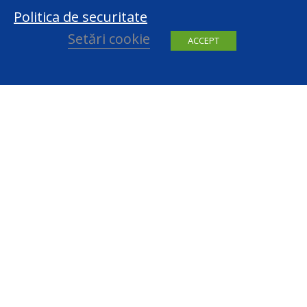
Politica de securitate
Setări cookie
ACCEPT
facebook
youtube
Contact
centru@datepersonale.md
(022) 820 801
Republic of Moldova, MD-2004, Chisinau, 48, Serghei Lazo Str.