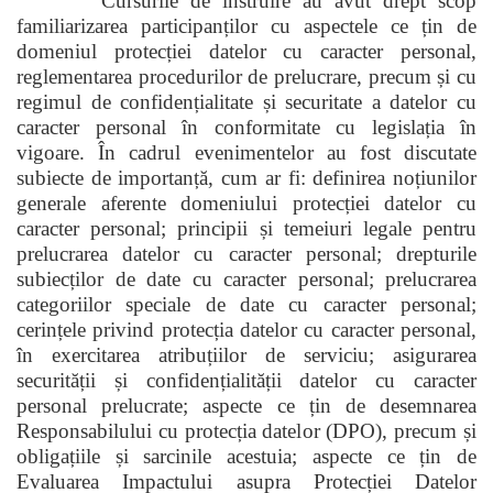
Cursurile de instruire au avut drept scop
familiarizarea participanților cu aspectele ce țin de
domeniul protecției datelor cu caracter personal,
reglementarea procedurilor de prelucrare, precum și cu
regimul de confidențialitate și securitate a datelor cu
caracter personal în conformitate cu legislația în
vigoare. În cadrul evenimentelor au fost discutate
subiecte de importanță, cum ar fi: definirea noțiunilor
generale aferente domeniului protecției datelor cu
caracter personal; principii și temeiuri legale pentru
prelucrarea datelor cu caracter personal; drepturile
subiecților de date cu caracter personal; prelucrarea
categoriilor speciale de date cu caracter personal;
cerințele privind protecția datelor cu caracter personal,
în exercitarea atribuțiilor de serviciu; asigurarea
securității și confidențialității datelor cu caracter
personal prelucrate; aspecte ce țin de desemnarea
Responsabilului cu protecția datelor (DPO), precum și
obligațiile și sarcinile acestuia; aspecte ce țin de
Evaluarea Impactului asupra Protecției Datelor