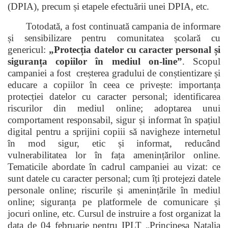
(DPIA), precum și etapele efectuării unei DPIA, etc.
Totodată, a fost continuată campania de informare
și sensibilizare pentru comunitatea școlară cu
genericul:
„Protecția datelor cu caracter personal și
siguranța copiilor în mediul on-line”
. Scopul
campaniei a fost creșterea gradului de conștientizare și
educare a copiilor în ceea ce privește: importanța
protecției datelor cu caracter personal; identificarea
riscurilor din mediul online; adoptarea unui
comportament responsabil, sigur și informat în spațiul
digital pentru a sprijini copiii să navigheze internetul
în mod sigur, etic și informat, reducând
vulnerabilitatea lor în fața amenințărilor online.
Tematicile abordate în cadrul campaniei au vizat: ce
sunt datele cu caracter personal; cum îți protejezi datele
personale online; riscurile și amenințările în mediul
online; siguranța pe platformele de comunicare și
jocuri online, etc. Cursul de instruire a fost organizat la
data de 04 februarie pentru IPLT „Principesa Natalia