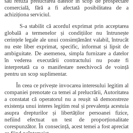
sau refuza prelucrarea datelor în scop de prospectare
comercială, fără a fi afectată posibilitatea de a
achiziționa serviciul.
S-a stabilit că acordul exprimat prin acceptarea
globală a termenelor și condițiilor nu întrunește
cerințele legale ale unui consimțământ valabil, întrucât
nu este liber exprimat, specific, informat și lipsit de
ambiguitate. De asemenea, simpla furnizare a datelor
în vederea executării contractului nu poate fi
interpretată ca o manifestare neechivocă de voință
pentru un scop suplimentar.
În ceea ce privește invocarea interesului legitim al
companiei prenotate ca temei al prelucrării, Autoritatea
a constatat că operatorul nu a reușit să demonstreze
existența unui interes legitim real și prevalența acestuia
asupra drepturilor și libertăților persoanei fizice,
nefiind efectuat un test de proporționalitate
corespunzător. În consecință, acest temei a fost apreciat