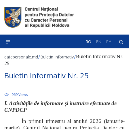
RO
EN
РУ
Buletin Informativ Nr.
/
/
datepersonale.md
Buletin Informativ
25
Buletin Informativ Nr. 25
969 Views
I. Activitățile de informare și instruire efectuate de
CNPDCP
În primul trimestru al anului 2026 (ianuarie-
martie), Centrul Național pentru Protecția Datelor cu