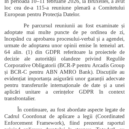
În perioada 10–11 februarie 2026, la Bruxelles, a avut
loc cea de-a 115-a reuniune plenară a Comitetului
European pentru Protecția Datelor.
Pe parcursul reuniunii au fost examinate și
adoptate mai multe puncte de pe ordinea de zi,
începând cu aprobarea procesului-verbal și a agendei,
urmate de adoptarea unor opinii emise în temeiul art.
64 alin. (1) din GDPR referitoare la proiectele de
decizie ale autorității olandeze privind Regulile
Corporative Obligatorii (BCR-P pentru Arcadis Group
și BCR-C pentru ABN AMRO Bank). Discuțiile au
evidențiat importanța asigurării unor garanții adecvate
pentru transferurile internaționale de date și a unei
aplicări unitare a cerințelor GDPR în context
transfrontalier.
În continuare, au fost abordate aspecte legate de
Cadrul Coordonat de aplicare a legii (Coordinated
Enforcement Framework), fiind prezentat raportul