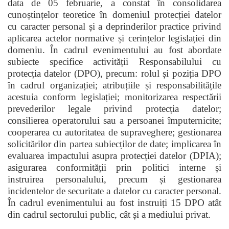
data de 05 februarie, a constat în consolidarea
cunoștințelor teoretice în domeniul protecției datelor
cu caracter personal și a deprinderilor practice privind
aplicarea actelor normative și cerințelor legislației din
domeniu. În cadrul evenimentului au fost abordate
subiecte specifice activității Responsabilului cu
protecția datelor (DPO), precum: rolul și poziția DPO
în cadrul organizației; atribuțiile și responsabilitățile
acestuia conform legislației; monitorizarea respectării
prevederilor legale privind protecția datelor;
consilierea operatorului sau a persoanei împuternicite;
cooperarea cu autoritatea de supraveghere; gestionarea
solicitărilor din partea subiecților de date; implicarea în
evaluarea impactului asupra protecției datelor (DPIA);
asigurarea conformității prin politici interne și
instruirea personalului, precum și gestionarea
incidentelor de securitate a datelor cu caracter personal.
În cadrul evenimentului au fost instruiți 15 DPO atât
din cadrul sectorului public, cât și a mediului privat.