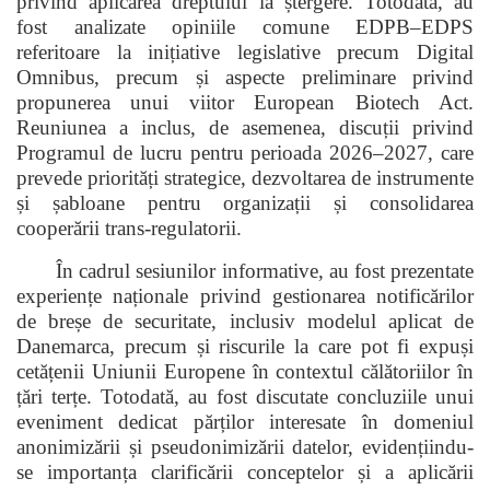
privind aplicarea dreptului la ștergere. Totodată, au
fost analizate opiniile comune EDPB–EDPS
referitoare la inițiative legislative precum Digital
Omnibus, precum și aspecte preliminare privind
propunerea unui viitor European Biotech Act.
Reuniunea a inclus, de asemenea, discuții privind
Programul de lucru pentru perioada 2026–2027, care
prevede priorități strategice, dezvoltarea de instrumente
și șabloane pentru organizații și consolidarea
cooperării trans-regulatorii.
În cadrul sesiunilor informative, au fost prezentate
experiențe naționale privind gestionarea notificărilor
de breșe de securitate, inclusiv modelul aplicat de
Danemarca, precum și riscurile la care pot fi expuși
cetățenii Uniunii Europene în contextul călătoriilor în
țări terțe. Totodată, au fost discutate concluziile unui
eveniment dedicat părților interesate în domeniul
anonimizării și pseudonimizării datelor, evidențiindu-
se importanța clarificării conceptelor și a aplicării