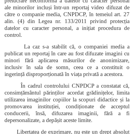
prelucrare neconformă a datelor cu caracter personal
ale minorilor incluși într-un reportaj video difuzat de
către o companie media, CNPDCP, în temeiul art. 27
alin. (4) din Legea nr. 133/2011 privind protecția
datelor cu caracter personal, a inițiat procedura de
control.
La caz s-a stabilit că, o companiei media a
publicat un reportaj în care au fost difuzate imagini cu
minori fără aplicarea măsurilor de anonimizare,
inclusiv în sala de somn, ceea ce a constituit o
ingerință disproporționată în viața privată a acestora.
În cadrul controlului CNPDCP a constatat că,
consimțământul părinților acordat grădinițelor, limita
utilizarea imaginilor copiilor la scopuri didactice și la
promovarea instituției, condiționate de acceptul
conducerii, însă, difuzarea imaginii, fără a fi
depersonalizate, a depășit aceste limite.
Libertatea de exprimare, nu este un drept absolut