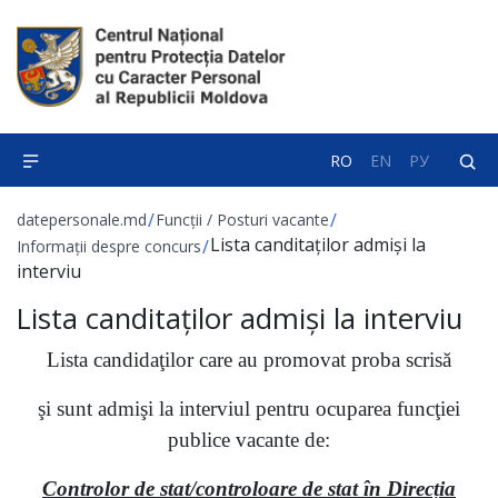
RO
EN
РУ
/
/
datepersonale.md
Funcții / Posturi vacante
Lista canditaților admiși la
/
Informații despre concurs
interviu
Lista canditaților admiși la interviu
Lista candidaţilor care au promovat proba scrisă
şi sunt admişi la interviul pentru ocuparea funcţiei
publice vacante de:
Controlor de stat/controloare de stat în Direcția