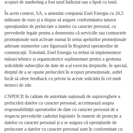
scopuri de marketing a fost unul întârziat sau a lipsit cu totul.
În acest context, SA, a amendat compania Enel Energia cu 26,5
milioane de euro și a dispus să asigure conformitatea tuturor
operațiunilor de prelucrare a datelor cu caracter personal, cu
prevederile legale pentru a demonstra că serviciile sau contractele
promoționale sunt activate numai în urma apelurilor promoționale
adresate numerelor care figurează în Registrul operatorilor de
comunicații. Totodată, Enel Energia va trebui să implementeze
măsuri tehnice și organizatorice suplimentare pentru a gestiona
solicitările subiecților de date de a-și exercita drepturile, în special,
dreptul de a se opune prelucrării în scopuri promoționale, astfel
încât să ofere feedback cu privire la aceste solicitări în cel mult
treizeci de zile.
CNPDCP, în calitate de autoritate națională de supraveghere a
prelucrării datelor cu caracter personal, accentuează asupra
responsabilității operatorilor de date cu caracter personal de a
respecta prevederile cadrului legislativ în materie de protecție a
datelor cu caracter personal și a se asigura că operațiunile de
prelucrare a datelor cu caracter personal sunt în conformitate cu