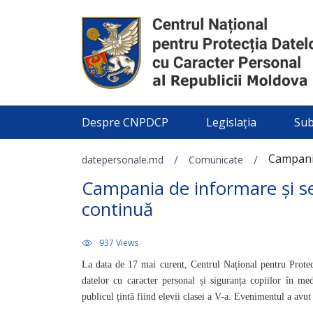
Despre CNPDCP
Legislația
Sub
Campania
/
/
datepersonale.md
Comunicate
Campania de informare și se
continuă
937 Views
La data de 17 mai curent, Centrul Național pentru Protec
datelor cu caracter personal și siguranța copiilor în me
publicul țintă fiind elevii clasei a V-a. Evenimentul a avut