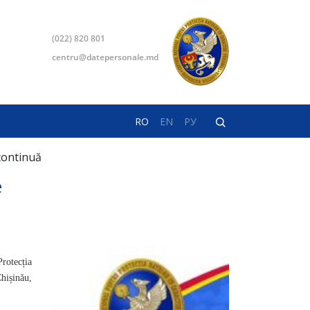
(022) 820 801
centru@datepersonale.md
RO
EN
РУ
continuă
e
rotecția
hișinău,