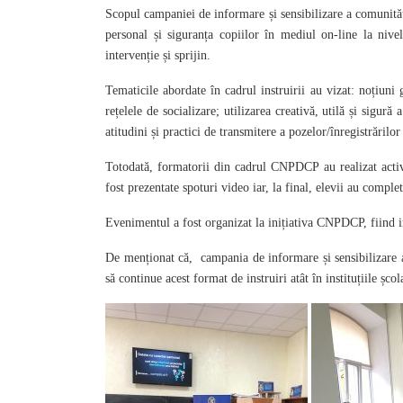
Scopul campaniei de informare și sensibilizare a comunității
personal și siguranța copiilor în mediul on-line la nive
intervenție și sprijin.
Tematicile abordate în cadrul instruirii au vizat: noțiuni 
rețelele de socializare; utilizarea creativă, utilă și sigură 
atitudini și practici de transmitere a pozelor/înregistrărilo
Totodată, formatorii din cadrul CNPDCP au realizat activi
fost prezentate spoturi video iar, la final, elevii au comple
Evenimentul a fost organizat la inițiativa CNPDCP, fiind in
De menționat că, campania de informare și sensibilizare a
să continue acest format de instruiri atât în instituțiile ș