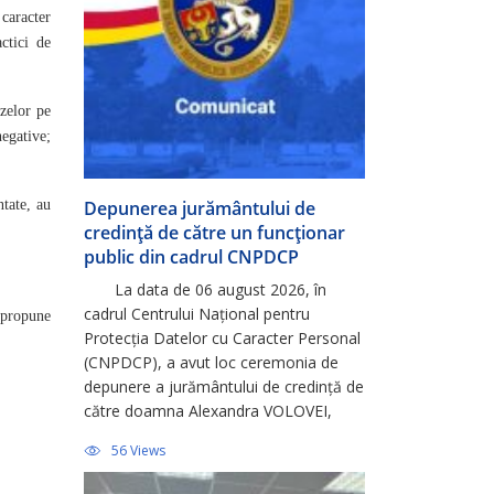
 caracter
ctici de
ozelor pe
negative;
ntate, au
Depunerea jurământului de
credință de către un funcționar
public din cadrul CNPDCP
La data de 06 august 2026, în
cadrul Centrului Național pentru
 propune
Protecția Datelor cu Caracter Personal
(CNPDCP), a avut loc ceremonia de
depunere a jurământului de credință de
către doamna Alexandra VOLOVEI,
consultantă principală în cadrul
56 Views
Direcției Relații Externe și Integrare
Europeană, ca urmare a promovării cu