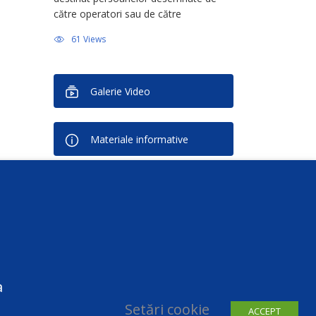
către operatori sau de către
persoanele împuternicite de operator
61 Views
în calitate de Responsabil cu Protecția
Datelor (Data Protection Officer –
DPO). Activitatea face […]
Galerie Video
Materiale informative
Buletin informativ
Puteți să vă dezabonați în orice
moment
a
Setări cookie
ACCEPT