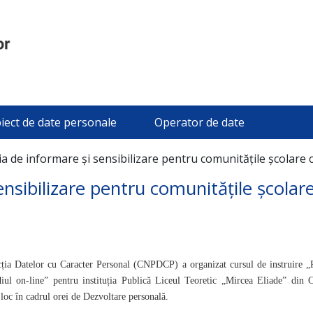
iect de date personale
Operator de date
 de informare și sensibilizare pentru comunitățile școlare 
nsibilizare pentru comunitățile școlar
ția Datelor cu Caracter Personal (CNPDCP) a organizat cursul de instruire „P
diul on-line” pentru instituția Publică Liceul Teoretic „Mircea Eliade” din C
 loc în cadrul orei de Dezvoltare personală.