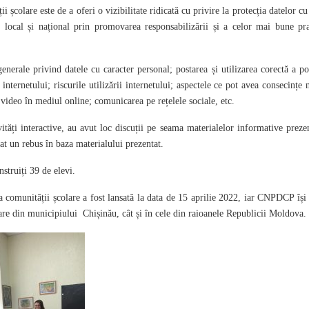
 școlare este de a oferi o vizibilitate ridicată cu privire la protecția datelor cu
l local și național prin promovarea responsabilizării și a celor mai bune pra
generale privind datele cu caracter personal; postarea și utilizarea corectă a p
a internetului; riscurile utilizării internetului; aspectele ce pot avea consecințe 
r video în mediul online; comunicarea pe rețelele sociale, etc.
tăți interactive, au avut loc discuții pe seama materialelor informative preze
tat un rebus în baza materialului prezentat.
struiți 39 de elevi.
 comunității școlare a fost lansată la data de 15 aprilie 2022, iar CNPDCP își
colare din municipiului Chișinău, cât și în cele din raioanele Republicii Moldova.