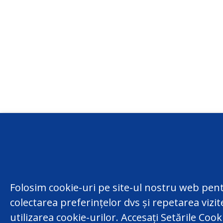
Conta
centru
(022) 
Folosim cookie-uri pe site-ul nostru web pent
MD-200
colectarea preferințelor dvs și repetarea vizi
facebook
Chisina
utilizarea cookie-urilor. Accesați Setările Coo
youtube