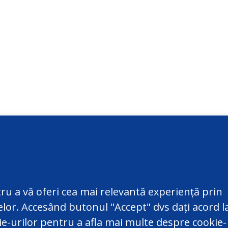
cte
Informații suplimentare
@datepersonale.md
Întrebări frecvente
820 801
Informație utilă
ru a vă oferi cea mai relevantă experiență prin
4, Republica Moldova, mun.
Contacte
telor. Accesând butonul "Accept" dvs dați acord l
u, str. Serghei Lazo nr. 48
Harta Site
kie-urilor pentru a afla mai multe despre cookie-
Versiune veche a site-ului