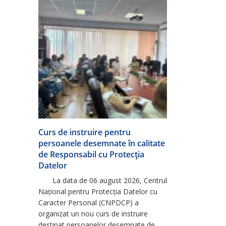
succes a perioadei de probă […]
Curs de instruire pentru
persoanele desemnate în calitate
de Responsabil cu Protecția
Datelor
La data de 06 august 2026, Centrul
Național pentru Protecția Datelor cu
Caracter Personal (CNPDCP) a
organizat un nou curs de instruire
destinat persoanelor desemnate de