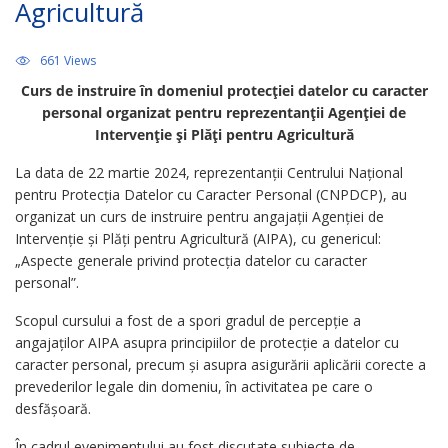
Agricultură
661 Views
Curs de instruire în domeniul protecției datelor cu caracter
personal organizat pentru reprezentanții Agenției de
Intervenție și Plăți pentru Agricultură
La data de 22 martie 2024, reprezentanții Centrului Național
pentru Protecția Datelor cu Caracter Personal (CNPDCP), au
organizat un curs de instruire pentru angajații Agenției de
Intervenție și Plăți pentru Agricultură (AIPA), cu genericul:
„Aspecte generale privind protecția datelor cu caracter
personal”.
Scopul cursului a fost de a spori gradul de percepție a
angajaților AIPA asupra principiilor de protecție a datelor cu
caracter personal, precum și asupra asigurării aplicării corecte a
prevederilor legale din domeniu, în activitatea pe care o
desfășoară.
În cadrul evenimentului au fost discutate subiecte de