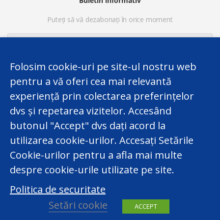
Buletin informativ
Puteți să vă dezabonați în orice moment
Folosim cookie-uri pe site-ul nostru web
pentru a vă oferi cea mai relevantă
experiență prin colectarea preferințelor
dvs și repetarea vizitelor. Accesând
butonul "Accept" dvs dați acord la
utilizarea cookie-urilor. Accesați Setările
Acest website a fost elaborat în cadrul Proiectului
Twinning finanțat de UE „Consolidarea Capacităților
Cookie-urilor pentru a afla mai multe
Centrului Național pentru Protecția Datelor cu Caracter
despre cookie-urile utilizate pe site.
Personal al Republicii Moldova”. Totuși,
Politica de securitate
responsabilitatea legală privind conținutul website-ului
îi revine exclusiv Centrului Național pentru Protecția
Setări cookie
ACCEPT
Datelor cu Caracter Personal.