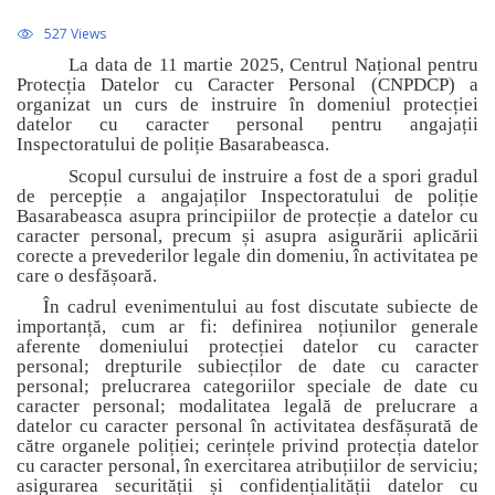
527 Views
La data de 11 martie 2025, Centrul Național pentru
Protecția Datelor cu Caracter Personal (CNPDCP) a
organizat un curs de instruire în domeniul protecției
datelor cu caracter personal pentru angajații
Inspectoratului de poliție Basarabeasca.
Scopul cursului de instruire a fost de a spori gradul
de percepție a angajaților Inspectoratului de poliție
Basarabeasca asupra principiilor de protecție a datelor cu
caracter personal, precum și asupra asigurării aplicării
corecte a prevederilor legale din domeniu, în activitatea pe
care o desfășoară.
În cadrul evenimentului au fost discutate subiecte de
importanță, cum ar fi: definirea noțiunilor generale
aferente domeniului protecției datelor cu caracter
personal; drepturile subiecților de date cu caracter
personal; prelucrarea categoriilor speciale de date cu
caracter personal; modalitatea legală de prelucrare a
datelor cu caracter personal în activitatea desfășurată de
către organele poliției; cerințele privind protecția datelor
cu caracter personal, în exercitarea atribuțiilor de serviciu;
asigurarea securității și confidențialității datelor cu