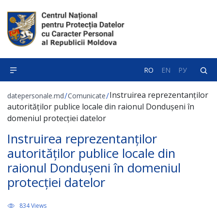
RO
EN
РУ
Instruirea reprezentanților
/
/
datepersonale.md
Comunicate
autorităților publice locale din raionul Dondușeni în
domeniul protecției datelor
Instruirea reprezentanților
autorităților publice locale din
raionul Dondușeni în domeniul
protecției datelor
834 Views