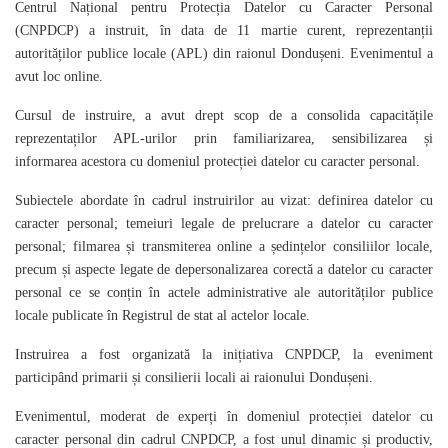
Centrul Național pentru Protecția Datelor cu Caracter Personal
(CNPDCP) a instruit, în data de 11 martie curent, reprezentanții
autorităților publice locale (APL) din raionul Dondușeni. Evenimentul a
avut loc online.
Cursul de instruire, a avut drept scop de a consolida capacitățile
reprezentaților APL-urilor prin familiarizarea, sensibilizarea și
informarea acestora cu domeniul protecției datelor cu caracter personal.
Subiectele abordate în cadrul instruirilor au vizat: definirea datelor cu
caracter personal; temeiuri legale de prelucrare a datelor cu caracter
personal; filmarea și transmiterea online a ședințelor consiliilor locale,
precum și aspecte legate de depersonalizarea corectă a datelor cu caracter
personal ce se conțin în actele administrative ale autorităților publice
locale publicate în Registrul de stat al actelor locale.
Instruirea a fost organizată la inițiativa CNPDCP, la eveniment
participând primarii și consilierii locali ai raionului Dondușeni.
Evenimentul, moderat de experți în domeniul protecției datelor cu
caracter personal din cadrul CNPDCP, a fost unul dinamic și productiv,