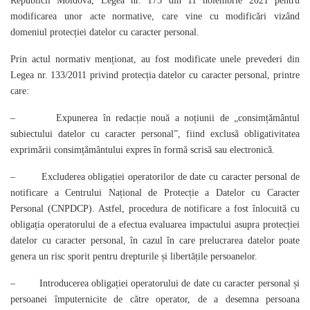
Republicii Moldova, Legea nr. 175 din 11 noiembrie 2021 pentru
modificarea unor acte normative, care vine cu modificări vizând
domeniul protecției datelor cu caracter personal.
Prin actul normativ menționat, au fost modificate unele prevederi din
Legea nr. 133/2011 privind protecția datelor cu caracter personal, printre
care:
– Expunerea în redacție nouă a noțiunii de „consimțământul
subiectului datelor cu caracter personal”, fiind exclusă obligativitatea
exprimării consimțământului expres în formă scrisă sau electronică.
– Excluderea obligației operatorilor de date cu caracter personal de
notificare a Centrului Național de Protecție a Datelor cu Caracter
Personal (CNPDCP). Astfel, procedura de notificare a fost înlocuită cu
obligația operatorului de a efectua evaluarea impactului asupra protecției
datelor cu caracter personal, în cazul în care prelucrarea datelor poate
genera un risc sporit pentru drepturile și libertățile persoanelor.
– Introducerea obligației operatorului de date cu caracter personal și
persoanei împuternicite de către operator, de a desemna persoana