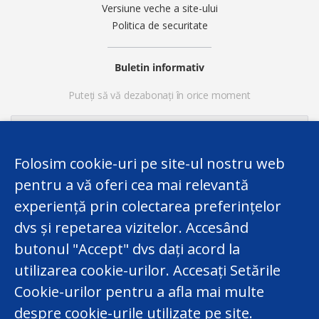
Versiune veche a site-ului
Politica de securitate
Buletin informativ
Puteți să vă dezabonați în orice moment
Folosim cookie-uri pe site-ul nostru web
pentru a vă oferi cea mai relevantă
experiență prin colectarea preferințelor
dvs și repetarea vizitelor. Accesând
butonul "Accept" dvs dați acord la
utilizarea cookie-urilor. Accesați Setările
Acest website a fost elaborat în cadrul Proiectului
Twinning finanțat de UE „Consolidarea Capacităților
Cookie-urilor pentru a afla mai multe
Centrului Național pentru Protecția Datelor cu Caracter
despre cookie-urile utilizate pe site.