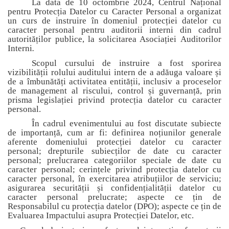
La data de 10 octombrie 2024, Centrul Național
pentru Protecția Datelor cu Caracter Personal a organizat
un curs de instruire în domeniul protecției datelor cu
caracter personal pentru auditorii interni din cadrul
autorităților publice, la solicitarea Asociației
Auditorilor
Interni
.
Scopul cursului de instruire a fost sporirea
vizibilității rolului auditului intern de a adăuga valoare și
de a îmbunătăți activitatea entității, inclusiv a proceselor
de management al riscului, control și guvernanță, prin
prisma legislației privind protecția datelor cu caracter
personal.
În cadrul evenimentului au fost discutate subiecte
de importanță, cum ar fi: definirea noțiunilor generale
aferente domeniului protecției datelor cu caracter
personal;
drepturile subiecților de date cu caracter
personal; prelucrarea categoriilor speciale de date cu
caracter personal; cerințele privind protecția datelor cu
caracter personal, în exercitarea atribuțiilor de serviciu;
asigurarea securității și confidențialității datelor cu
caracter personal prelucrate; aspecte ce țin de
Responsabilul cu protecția datelor (DPO); aspecte ce țin de
Evaluarea Impactului asupra Protecției Datelor, etc.