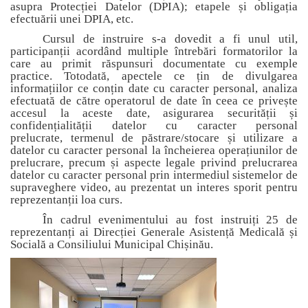
asupra Protecției Datelor (DPIA); etapele și obligația
efectuării unei DPIA, etc.
Cursul de instruire s-a dovedit a fi unul util,
participanții acordând multiple întrebări formatorilor la
care au primit r
ăspunsuri documentate cu exemple
practice
. Totodată, apectele ce țin de divulgarea
informațiilor ce conțin date cu caracter personal, analiza
efectuată de către operatorul de date în ceea ce privește
accesul la aceste date,
asigurarea securității și
confidențialității datelor cu caracter personal
prelucrate,
termenul de păstrare/stocare și utilizare a
datelor cu caracter personal la încheierea operațiunilor de
prelucrare, precum și
aspecte legale privind prelucrarea
datelor cu caracter personal prin intermediul sistemelor de
supraveghere video,
au prezentat un interes sporit pentru
reprezentanții loa curs.
În cadrul evenimentului au fost instruiți 25 de
reprezentanți ai
Direcției Generale Asistență Medicală și
Socială a Consiliului Municipal Chișinău.