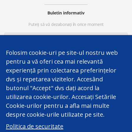
Buletin informativ
Puteți să vă dezabonați în orice moment
Folosim cookie-uri pe site-ul nostru web
pentru a vă oferi cea mai relevantă
experiență prin colectarea preferințelor
dvs și repetarea vizitelor. Accesând
butonul "Accept" dvs dați acord la
utilizarea cookie-urilor. Accesați Setările
Acest website a fost elaborat în cadrul Proiectului
Cookie-urilor pentru a afla mai multe
Twinning finanțat de UE „Consolidarea Capacităților
Centrului Național pentru Protecția Datelor cu Caracter
despre cookie-urile utilizate pe site.
Personal al Republicii Moldova”. Totuși,
Politica de securitate
responsabilitatea legală privind conținutul website-ului