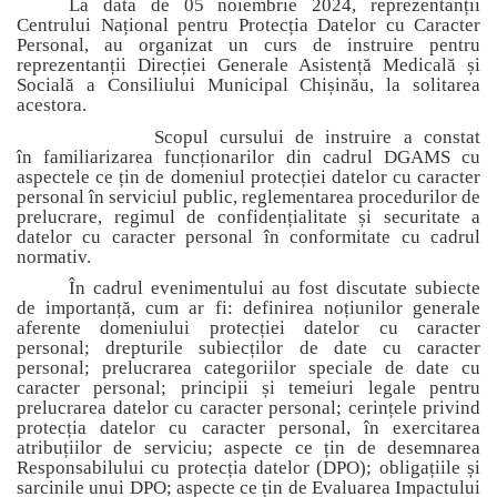
La data de 05 noiembrie 2024, reprezentanții
Centrului Național pentru Protecția Datelor cu Caracter
Personal, au organizat un curs de instruire pentru
reprezentanții
Direcției Generale Asistență Medicală și
Socială a Consiliului Municipal Chișinău
, la solitarea
acestora.
Scopul cursului de instruire a
constat
în
familiarizarea funcționarilor din cadrul DGAMS cu
aspectele ce țin de domeniul protecției datelor cu caracter
personal în serviciul public, reglementarea procedurilor de
prelucrare, regimul de confidențialitate și securitate a
datelor cu caracter personal în conformitate cu cadrul
normativ.
În cadrul evenimentului au fost discutate subiecte
de importanță, cum ar fi: definirea noțiunilor generale
aferente domeniului protecției datelor cu caracter
personal; drepturile subiecților de date cu caracter
personal; prelucrarea categoriilor speciale de date cu
caracter personal; principii și temeiuri legale pentru
prelucrarea datelor cu caracter personal; cerințele privind
protecția datelor cu caracter personal, în exercitarea
atribuțiilor de serviciu; aspecte ce țin de desemnarea
Responsabilului cu protecția datelor (DPO); obligațiile și
sarcinile unui DPO; aspecte ce țin de Evaluarea Impactului