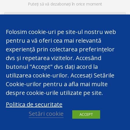
Puteți să vă dezabonați în orice moment
Folosim cookie-uri pe site-ul nostru web
pentru a vă oferi cea mai relevantă
experiență prin colectarea preferințelor
dvs și repetarea vizitelor. Accesând
butonul "Accept" dvs dați acord la
utilizarea cookie-urilor. Accesați Setările
Acest website a fost elaborat în cadrul Proiectului
Twinning finanțat de UE „Consolidarea Capacităților
Cookie-urilor pentru a afla mai multe
Centrului Național pentru Protecția Datelor cu Caracter
despre cookie-urile utilizate pe site.
Personal al Republicii Moldova”. Totuși,
Politica de securitate
responsabilitatea legală privind conținutul website-ului
îi revine exclusiv Centrului Național pentru Protecția
Setări cookie
ACCEPT
Datelor cu Caracter Personal.