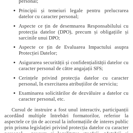
personal;
Principii și temeiuri legale pentru prelucrarea
datelor cu caracter personal;
Aspecte ce țin de desemnarea Responsabilului cu
protecția datelor (DPO), precum și obligațiile și
sarcinile unui DPO;
Aspecte ce țin de Evaluarea Impactului asupra
Protecției Datelor;
Asigurarea securității și confidențialității datelor cu
caracter personal de către angajații SFS;
Cerințele privind protecția datelor cu caracter
personal, în exercitarea atribuțiilor de serviciu;
Examinarea solicitărilor de dezvăluire a datelor cu
caracter personal, etc.
Cursul de instruire a fost unul interactiv, participanții
acordând multiple întrebări formatorilor, referior la
aspectele ce țin de accesul la informațiile de interes public
prin prisma legislației privind protecția datelor cu caracter