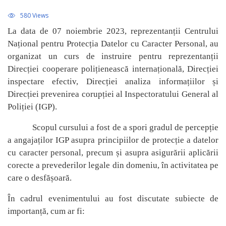
580 Views
La data de 07 noiembrie 2023, reprezentanții Centrului
Național pentru Protecția Datelor cu Caracter Personal, au
organizat un curs de instruire pentru reprezentanții
Direcției cooperare polițienească internațională, Direcției
inspectare efectiv, Direcției analiza informațiilor și
Direcției prevenirea corupției al Inspectoratului General al
Poliției (IGP).
Scopul cursului a fost de a spori gradul de percepție
a angajaților IGP asupra principiilor de protecție a datelor
cu caracter personal, precum și asupra asigurării aplicării
corecte a prevederilor legale din domeniu, în activitatea pe
care o desfășoară.
În cadrul evenimentului au fost discutate subiecte de
importanță, cum ar fi: