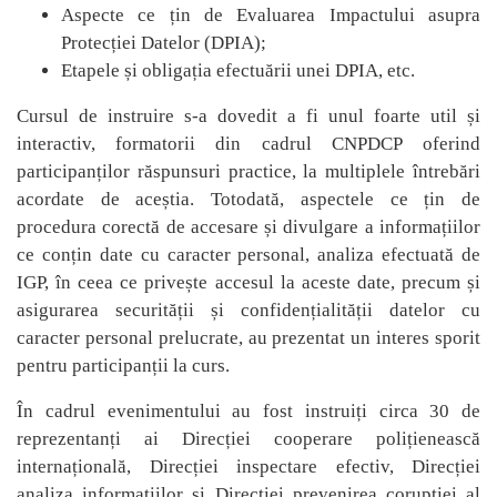
Aspecte ce țin de Evaluarea Impactului asupra
Protecției Datelor (DPIA);
Etapele și obligația efectuării unei DPIA, etc.
Cursul de instruire s-a dovedit a fi unul foarte util și
interactiv,
formatorii din cadrul CNPDCP oferind
participanților răspunsuri practice, la multiplele întrebări
acordate de aceștia. Totodată, aspectele ce țin de
procedura corectă de accesare și divulgare a informațiilor
ce conțin date cu caracter personal, analiza efectuată de
IGP, în ceea ce privește accesul la aceste date, precum și
asigurarea securității și confidențialității datelor cu
caracter personal prelucrate, au prezentat un interes sporit
pentru participanții la curs.
În cadrul evenimentului au fost instruiți circa 30 de
reprezentanți ai Direcției cooperare polițienească
internațională, Direcției inspectare efectiv, Direcției
analiza informațiilor și Direcției prevenirea corupției al