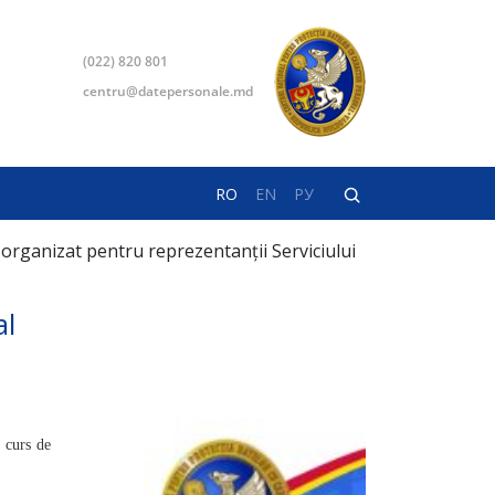
(022) 820 801
centru@datepersonale.md
RO
EN
РУ
 organizat pentru reprezentanții Serviciului
al
 curs de