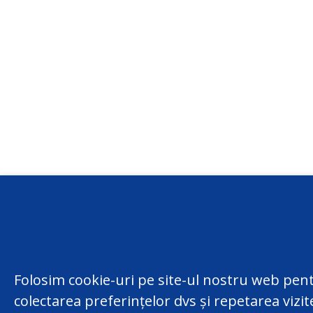
Conta
centru
(022) 
Folosim cookie-uri pe site-ul nostru web pent
MD-200
colectarea preferințelor dvs și repetarea vizi
facebook
Chisina