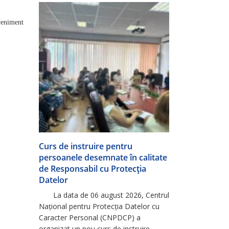
Europeană, ca urmare a promovării cu
succes a perioadei de probă […]
eveniment
Curs de instruire pentru
persoanele desemnate în calitate
de Responsabil cu Protecția
Datelor
La data de 06 august 2026, Centrul
Național pentru Protecția Datelor cu
Caracter Personal (CNPDCP) a
organizat un nou curs de instruire