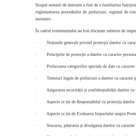
Scopul sesiunii de instruire a fost de a familiariza funcțion
reglementarea procedeelor de prelucrare, regimul de confi
normativ.
În cadrul evenimentului au fost discutate subiecte de impor
· Noțiunile generale privind protecția datelor cu carac
· Principiile de protecție a datelor cu caracter persona
· Prelucrarea categoriilor speciale de date cu caracter 
· Temeiuri legale de prelucrare a datelor cu caracter p
· Asigurarea securității și confidențialității datelor cu 
· Aspecte ce țin de Responsabilul cu protecția datelor
· Aspecte ce țin de Evaluarea Impactului asupra Protec
· Stocarea, păstrarea și divulgarea datelor cu caracter 