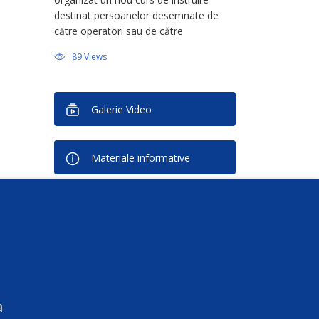
destinat persoanelor desemnate de
către operatori sau de către
persoanele împuternicite de operator
89 Views
în calitate de Responsabil cu Protecția
Datelor (Data Protection Officer –
DPO). Activitatea face […]
Galerie Video
Materiale informative
Buletin informativ
Puteți să vă dezabonați în orice
moment
a