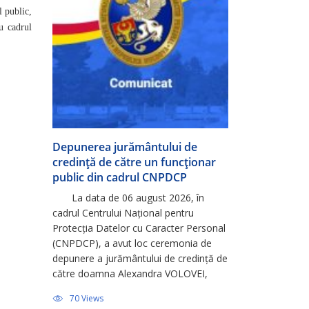
l public,
u cadrul
Depunerea jurământului de
credință de către un funcționar
public din cadrul CNPDCP
La data de 06 august 2026, în
cadrul Centrului Național pentru
Protecția Datelor cu Caracter Personal
(CNPDCP), a avut loc ceremonia de
depunere a jurământului de credință de
către doamna Alexandra VOLOVEI,
consultantă principală în cadrul
70 Views
Direcției Relații Externe și Integrare