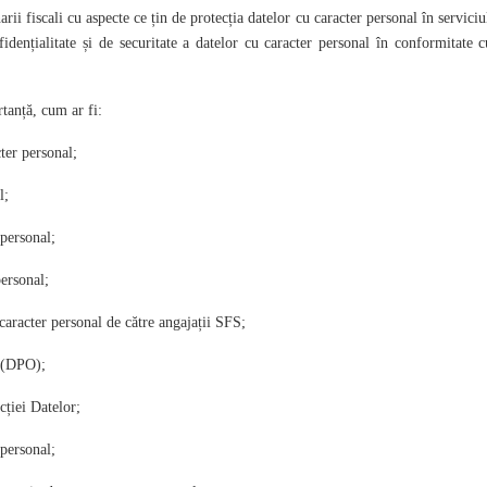
arii fiscali cu aspecte ce țin de protecția datelor cu caracter personal în serviciu
dențialitate și de securitate a datelor cu caracter personal în conformitate c
tanță, cum ar fi:
ter personal;
l;
personal;
ersonal;
caracter personal de către angajații SFS;
 (DPO);
ției Datelor;
personal;