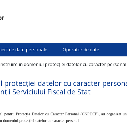
iect de date personale
Operator de date
instruire în domeniul protecției datelor cu caracter personal
l protecției datelor cu caracter person
ii Serviciului Fiscal de Stat
nal pentru Protecția Datelor cu Caracter Personal (CNPDCP), au organizat un
în domeniul protecției datelor cu caracter personal.