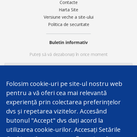
Contacte
Harta Site
Versiune veche a site-ului
Politica de securitate
Buletin informativ
Puteți să vă dezabonați în orice moment
Folosim cookie-uri pe site-ul nostru web
pentru a vă oferi cea mai relevantă
experiență prin colectarea preferințelor
dvs și repetarea vizitelor. Accesând
butonul "Accept" dvs dați acord la
utilizarea cookie-urilor. Accesați Setările
Acest website a fost elaborat în cadrul Proiectului