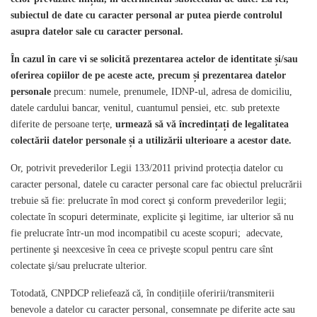
subiectul de date cu caracter personal ar putea pierde controlul
asupra datelor sale cu caracter personal.
În cazul în care vi se solicită prezentarea actelor de identitate și/sau
oferirea copiilor de pe aceste acte, precum și prezentarea datelor
personale
precum: numele, prenumele, IDNP-ul, adresa de domiciliu,
datele cardului bancar, venitul, cuantumul pensiei, etc. sub pretexte
diferite de persoane terțe,
urmează să vă încredințați de legalitatea
colectării datelor personale și a utilizării ulterioare a acestor date.
Or, potrivit prevederilor Legii 133/2011 privind protecția datelor cu
caracter personal, datele cu caracter personal care fac obiectul prelucrării
trebuie să fie: prelucrate în mod corect şi conform prevederilor legii;
colectate în scopuri determinate, explicite şi legitime, iar ulterior să nu
fie prelucrate într-un mod incompatibil cu aceste scopuri; adecvate,
pertinente şi neexcesive în ceea ce priveşte scopul pentru care sînt
colectate şi/sau prelucrate ulterior.
Totodată, CNPDCP reliefează că, în condițiile oferirii/transmiterii
benevole a datelor cu caracter personal, consemnate pe diferite acte sau