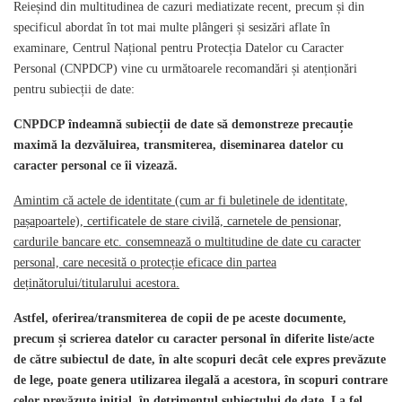
Reieșind din multitudinea de cazuri mediatizate recent, precum și din
specificul abordat în tot mai multe plângeri și sesizări aflate în
examinare, Centrul Național pentru Protecția Datelor cu Caracter
Personal (CNPDCP) vine cu următoarele recomandări și atenționări
pentru subiecții de date:
CNPDCP îndeamnă subiecții de date să demonstreze precauție
maximă la dezvăluirea, transmiterea, diseminarea datelor cu
caracter personal ce îi vizează.
Amintim că actele de identitate (cum ar fi buletinele de identitate,
pașapoartele), certificatele de stare civilă, carnetele de pensionar,
cardurile bancare etc. consemnează o multitudine de date cu caracter
personal, care necesită o protecție eficace din partea
deținătorului/titularului acestora.
Astfel, oferirea/transmiterea de copii de pe aceste documente,
precum și scrierea datelor cu caracter personal în diferite liste/acte
de către subiectul de date, în alte scopuri decât cele expres prevăzute
de lege, poate genera utilizarea ilegală a acestora, în scopuri contrare
celor prevăzute inițial, în detrimentul subiectului de date. La fel,