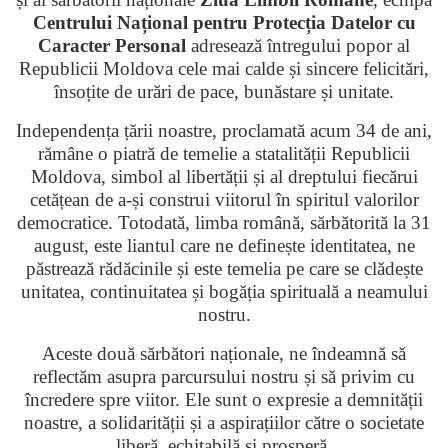
Centrului Național pentru Protecția Datelor cu
Caracter Personal
adresează întregului popor al
Republicii Moldova cele mai calde și sincere felicitări,
însoțite de urări de pace, bunăstare și unitate.
Independența țării noastre, proclamată acum 34 de ani,
rămâne o piatră de temelie a statalității Republicii
Moldova, simbol al libertății și al dreptului fiecărui
cetățean de a-și construi viitorul în spiritul valorilor
democratice. Totodată, limba română, sărbătorită la 31
august, este liantul care ne definește identitatea, ne
păstrează rădăcinile și este temelia pe care se clădește
unitatea, continuitatea și bogăția spirituală a neamului
nostru.
Aceste două sărbători naționale, ne îndeamnă să
reflectăm asupra parcursului nostru și să privim cu
încredere spre viitor. Ele sunt o expresie a demnității
noastre, a solidarității și a aspirațiilor către o societate
liberă, echitabilă și prosperă.