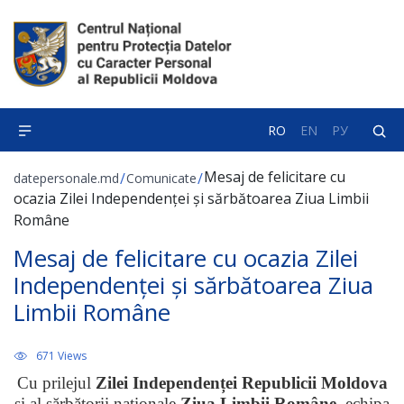
RO
EN
РУ
Mesaj de felicitare cu
/
/
datepersonale.md
Comunicate
ocazia Zilei Independenței și sărbătoarea Ziua Limbii
Române
Mesaj de felicitare cu ocazia Zilei
Independenței și sărbătoarea Ziua
Limbii Române
671 Views
Cu prilejul
Zilei Independenței Republicii Moldova
și al sărbătorii naționale
Ziua Limbii Române
, echipa