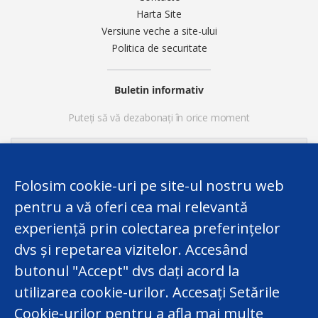
Harta Site
Versiune veche a site-ului
Politica de securitate
Buletin informativ
Puteți să vă dezabonați în orice moment
Folosim cookie-uri pe site-ul nostru web
pentru a vă oferi cea mai relevantă
experiență prin colectarea preferințelor
dvs și repetarea vizitelor. Accesând
butonul "Accept" dvs dați acord la
utilizarea cookie-urilor. Accesați Setările
Acest website a fost elaborat în cadrul Proiectului
Twinning finanțat de UE „Consolidarea Capacităților
Cookie-urilor pentru a afla mai multe