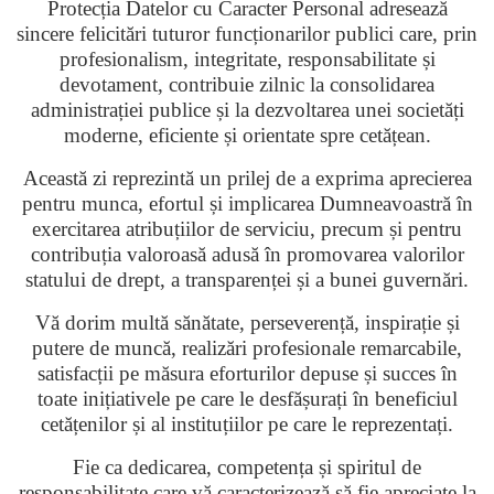
Protecția Datelor cu Caracter Personal adresează
sincere felicitări tuturor funcționarilor publici care, prin
profesionalism, integritate, responsabilitate și
devotament, contribuie zilnic la consolidarea
administrației publice și la dezvoltarea unei societăți
moderne, eficiente și orientate spre cetățean.
Această zi reprezintă un prilej de a exprima aprecierea
pentru munca, efortul și implicarea Dumneavoastră în
exercitarea atribuțiilor de serviciu, precum și pentru
contribuția valoroasă adusă în promovarea valorilor
statului de drept, a transparenței și a bunei guvernări.
Vă dorim multă sănătate, perseverență, inspirație și
putere de muncă, realizări profesionale remarcabile,
satisfacții pe măsura eforturilor depuse și succes în
toate inițiativele pe care le desfășurați în beneficiul
cetățenilor și al instituțiilor pe care le reprezentați.
Fie ca dedicarea, competența și spiritul de
responsabilitate care vă caracterizează să fie apreciate la