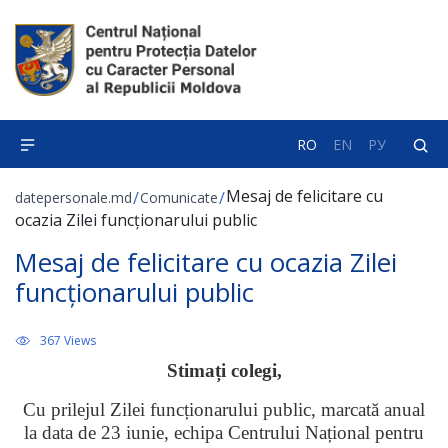
RO
EN
РУ
Mesaj de felicitare cu
/
/
datepersonale.md
Comunicate
ocazia Zilei funcționarului public
Mesaj de felicitare cu ocazia Zilei
funcționarului public
367 Views
Stimați colegi,
Cu prilejul Zilei funcționarului public, marcată anual
la data de 23 iunie, echipa Centrului Național pentru