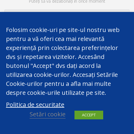
Puteți să vă dezabonați în orice moment
Folosim cookie-uri pe site-ul nostru web
pentru a vă oferi cea mai relevantă
experiență prin colectarea preferințelor
dvs și repetarea vizitelor. Accesând
butonul "Accept" dvs dați acord la
utilizarea cookie-urilor. Accesați Setările
Acest website a fost elaborat în cadrul Proiectului
Twinning finanțat de UE „Consolidarea Capacităților
Cookie-urilor pentru a afla mai multe
Centrului Național pentru Protecția Datelor cu Caracter
despre cookie-urile utilizate pe site.
Personal al Republicii Moldova”. Totuși,
Politica de securitate
responsabilitatea legală privind conținutul website-ului
îi revine exclusiv Centrului Național pentru Protecția
Setări cookie
ACCEPT
Datelor cu Caracter Personal.