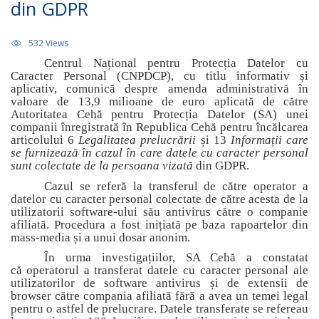
din GDPR
532 Views
Centrul Național pentru Protecția Datelor cu
Caracter Personal (CNPDCP), cu titlu informativ și
aplicativ, comunică despre
amenda administrativă în
valoare de 13,9 milioane de euro
aplicată de către
Autoritatea Ceh
ă
pentru Protecția Datelor (SA) unei
companii înregistrată în Republica Cehă pentru încălcarea
articolului 6
Legalitatea prelucrării
și 13
Informații care
se furnizează în cazul în care datele cu caracter personal
sunt colectate de la persoana vizată
din GDPR.
Cazul se referă la transferul de către operator a
datelor cu caracter personal colectate de către acesta de la
utilizatorii software-ului său antivirus către o companie
afiliată.
Procedura a fost inițiată pe baza rapoartelor din
mass-media și a unui dosar anonim.
În urma investigațiilor, SA Cehă a constatat
că
operatorul a transferat datele cu caracter personal ale
utilizatorilor de software antivirus și de extensii de
browser către compania afiliată fără a avea un temei legal
pentru o astfel de prelucrare. Datele transferate se refereau