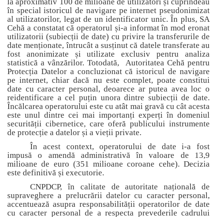
la aproximativ 100 de milioane de utilizatori și cuprindeau
în special istoricul de navigare pe internet pseudonimizat
al utilizatorilor, legat de un identificator unic. În plus, SA
Cehă a constatat că operatorul și-a informat în mod eronat
utilizatorii (subiecții de date) cu privire la transferurile de
date menționate, întrucât a susținut că datele transferate au
fost anonimizate și utilizate exclusiv pentru analiza
statistică a vânzărilor. Totodată, Autoritatea Ceh
ă
pentru
Protecția Datelor a concluzionat că istoricul de navigare
pe internet, chiar dacă nu este complet, poate constitui
date cu caracter personal, deoarece ar putea avea loc o
reidentificare a cel puțin unora dintre subiecții de date.
Încălcarea operatorului este cu atât mai gravă cu cât acesta
este unul dintre cei mai importanți experți în domeniul
securității cibernetice, care oferă publicului instrumente
de protecție a datelor și a vieții private.
În acest context, operatorului de date i-a fost
impusă o amendă administrativă în valoare de 13,9
milioane de euro (351 milioane coroane cehe). Decizia
este definitivă și executorie.
CNPDCP, în calitate de autoritate națională de
supraveghere a prelucrării datelor cu caracter personal,
accentuează asupra responsabilității operatorilor de date
cu caracter personal de a respecta prevederile cadrului